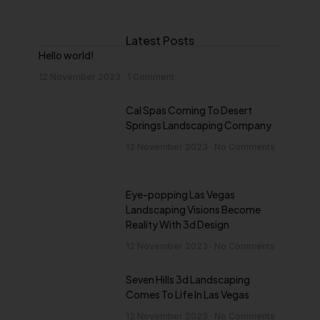
Latest Posts
Hello world!
12 November 2023
1 Comment
Cal Spas Coming To Desert
Springs Landscaping Company
12 November 2023
No Comments
Eye-popping Las Vegas
Landscaping Visions Become
Reality With 3d Design
12 November 2023
No Comments
Seven Hills 3d Landscaping
Comes To Life In Las Vegas
12 November 2023
No Comments