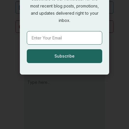
most recent blog posts, promotions,
LinkedIn
and updates delivered right to your
inbox.
Pinterest
Email
Leave a Comment
Subscribe
Your email address will not be published.
Required fields are marked
*
Type
here..