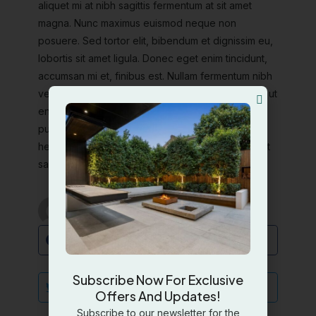
aliquet mi at nibh sagittis fermentum at sit amet
magna. Nunc maximus euismod neque non
posuere. Sed tortor elit, bibendum et dignissim eu,
lobortis sit amet ligula. Donec eget enim tincidunt,
accumsan mi et, finibus est. Nullam fermentum nibh
vel erat auctor, in porta nisi dapibus. Nulla et nibh ut
enim mattis laoreet. Nulla feugiat eu lorem et
pulvinar. Pellentesque sollicitudin est felis, eu
hendrerit velit fermentum et. Pellentesque suscipit
sagittis felis vitae sodales.
LANDSCAPE DESIGN
dreamgrassuae@gmail.com
Facebook
Subscribe Now For Exclusive
Twitter
Offers And Updates!
Subscribe to our newsletter for the