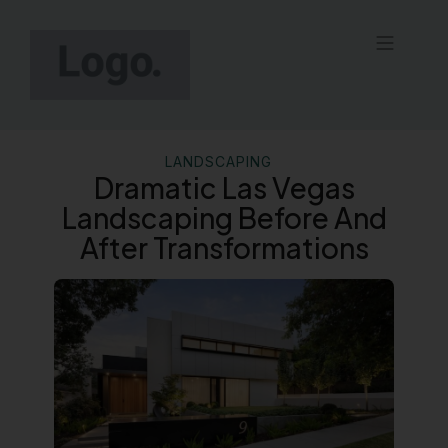
Skip
to
Menu
content
Contact Us
LANDSCAPING
Dramatic Las Vegas
Landscaping Before And
After Transformations